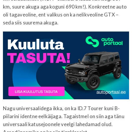
km, suure akuga aga koguni 690 km!). Konkreetne auto
oli tagaveoline, ent valikus on ka nelikveoline GTX –
seda siis suurema akuga.
Nagu universaalidega ikka, on ka ID.7 Tourer kuni B-
piilarini identne eelkäijaga. Tagaistmel on siin aga tänu
universaali katusejoonele veelgi lahedamad olud.