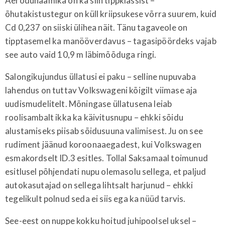
Aerodünaamika on ka siin tippklassist –
õhutakistustegur on küll kriipsukese võrra suurem, kuid
Cd 0,237 on siiski ülihea näit. Tänu tagaveole on
tipptasemel ka manööverdavus – tagasipöördeks vajab
see auto vaid 10,9 m läbimõõduga ringi.
Salongikujundus üllatusi ei paku – selline nupuvaba
lahendus on tuttav Volkswageni kõigilt viimase aja
uudismudelitelt. Mõningase üllatusena leiab
roolisambalt ikka ka käivitusnupu – ehkki sõidu
alustamiseks piisab sõidusuuna valimisest. Ju on see
rudiment jäänud koroonaaegadest, kui Volkswagen
esmakordselt ID.3 esitles. Tollal Saksamaal toimunud
esitlusel põhjendati nupu olemasolu sellega, et paljud
autokasutajad on sellega lihtsalt harjunud – ehkki
tegelikult polnud seda ei siis ega ka nüüd tarvis.
See-eest on nuppe kokku hoitud juhipoolsel uksel –