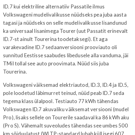
ID.7 kui elektriline alternatiiv Passatile ilmus
Volkswageni mudelivalikusse nüüdseks pea juba aasta
tagasi ja nüüdseks on selle mudelivalikusse lisandunud
ka universaal lisanimega Tourer (uut Passatit erinevalt
ID.7-st ainult Tourerina toodetaksegi). Et aga
varakevadine ID.7 sedaanversiooni prooviauto oli
sunnitud Eestisse saabudes libedusele alla vanduma, jäi
TMil tollal see auto proovimata. Nüüd siis juba
Tourerina.
Volkswageni väiksemad elektriautod, ID.3, ID.4 ja ID.5,
pole loodetud läbimurret teinud, nüüd peab ID.7 seda
tegema klass ülalpool. Testiauto 77 kWh tähendas
Volkswagen ID.7 akuvaliku väiksemat versiooni (mudel
Pro), lisaks sellele on Tourerile saadaval ka 86 kWh aku
(Pro S). Vähemalt suveoludes tähendas see umbes 500
km sõiduulatust (WLTP-standard lubab küll isegi 607