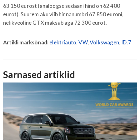
63 150 eurost (analoogse sedaani hind on 62 400
eurot). Suurem aku viib hinnanumbri 67 850 euroni,
nelikveoline GTX maksab aga 72 300 eurot.
Artikli märksõnad:
elektriauto
,
VW
,
Volkswagen
,
ID.7
Sarnased artiklid