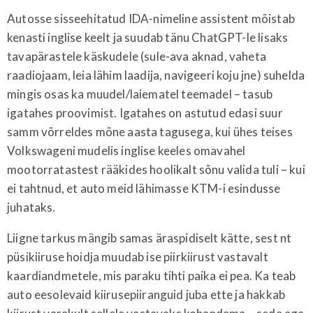
Autosse sisseehitatud IDA-nimeline assistent mõistab
kenasti inglise keelt ja suudab tänu ChatGPT-le lisaks
tavapärastele käskudele (sule-ava aknad, vaheta
raadiojaam, leia lähim laadija, navigeeri koju jne) suhelda
mingis osas ka muudel/laiematel teemadel – tasub
igatahes proovimist. Igatahes on astutud edasi suur
samm võrreldes mõne aasta tagusega, kui ühes teises
Volkswageni mudelis inglise keeles omavahel
mootorratastest rääkides hoolikalt sõnu valida tuli – kui
ei tahtnud, et auto meid lähimasse KTM-i esindusse
juhataks.
Liigne tarkus mängib samas äraspidiselt kätte, sest nt
püsikiiruse hoidja muudab ise piirkiirust vastavalt
kaardiandmetele, mis paraku tihti paika ei pea. Ka teab
auto eesolevaid kiirusepiiranguid juba ette ja hakkab