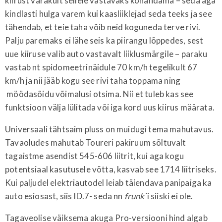
kiirust varakult sellele vastavaks kohandama – seda aga
kindlasti hulga varem kui kaasliiklejad seda teeks ja see
tähendab, et teie taha võib neid koguneda terve rivi.
Palju paremaks ei lähe seis ka piirangu lõppedes, sest
uue kiiruse valib auto vastavalt liiklusmärgile – paraku
vastab nt spidomeetrinäidule 70 km/h tegelikult 67
km/h ja nii jääb kogu see rivi taha toppama ning
möödasõidu võimalusi otsima. Nii et tuleb kas see
funktsioon välja lülitada või iga kord uus kiirus määrata.
Universaali tähtsaim pluss on muidugi tema mahutavus.
Tavaoludes mahutab Toureri pakiruum sõltuvalt
tagaistme asendist 545-606 liitrit, kui aga kogu
potentsiaal kasutusele võtta, kasvab see 1714 liitriseks.
Kui paljudel elektriautodel leiab täiendava panipaiga ka
auto esiosast, siis ID.7- seda nn
frunk
´i siiski ei ole.
Tagaveolise väiksema akuga Pro-versiooni hind algab