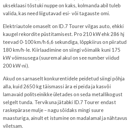
ukseklaasi tõstuki nuppe on kaks, kolmanda abil tuleb
valida, kas need liigutavad esi- või tagauste omi.
Elektriautole omaselt on ID.7 Tourer vilgas auto, ehkki
kaugel rekordite püstitamisest. Pro 210 kW ehk 286 hj
teevad 0-100 km/h 6,6 sekundiga, lõppkiirus on piiratud
180 km/h-le. Kiirlaadimine on siingi võimalik kuni 175
kW võimsusega (suuremal akul on see number viidud
200 kW-ni).
Akud on sarnaselt konkurentidele peidetud siingi põhja
alla, kuid 2650 kg täismassi ära ei peida ja kasvõi
lamavaid politseinikke ületades on seda metallikogust
selgelt tunda. Tervikuna jätabki ID.7 Tourer endast
raskepärase mulje – nagu sõidaks mingi suure
maasturiga, ainult et istumine on madalamal ja nähtavus
viletsam.