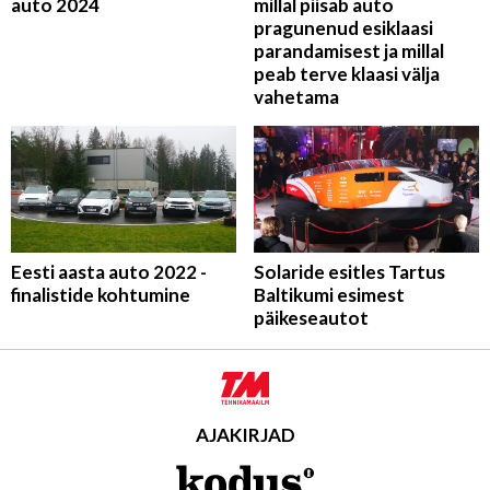
auto 2024
millal piisab auto
pragunenud esiklaasi
parandamisest ja millal
peab terve klaasi välja
vahetama
Eesti aasta auto 2022 -
Solaride esitles Tartus
finalistide kohtumine
Baltikumi esimest
päikeseautot
AJAKIRJAD