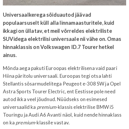
Universaalkerega sõiduautod jäävad
populaarsuselt küll alla linnamaasturitele, kuid
ikkagi on üllatav, et meil võrreldes elektriliste
SUVidega elektrilisi universaale nii vähe on. Omas
hinnaklassis on Volkswagen ID.7 Tourer hetkel
ainus.
Mõnda aega pakuti Euroopas elektrilisena vaid paari
Hiina päritolu universaali. Euroopas tegi otsa lahti
Stellantis sõsarmudelitega Peugeot e-308 SW ja Opel
Astra Sports Tourer Electric, ent Eestisse pole need
autod ikka veel jõudnud. Nüüdseks on esimesed
universaalid ka
premium
-klassis elektrilise BMW i5
Touringu ja Audi A6 Avanti näol, kuid nende hinnaklass
on ka
premium
-klassile vastav.