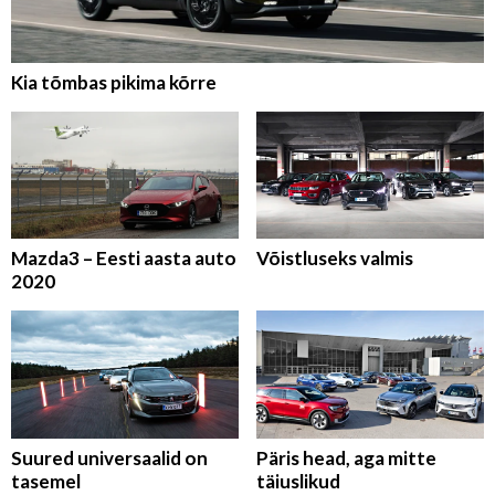
Kia tõmbas pikima kõrre
Mazda3 – Eesti aasta auto
Võistluseks valmis
2020
Suured universaalid on
Päris head, aga mitte
tasemel
täiuslikud