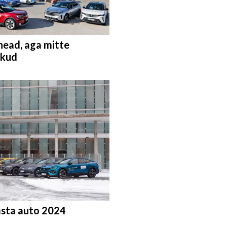
head, aga mitte
ikud
asta auto 2024