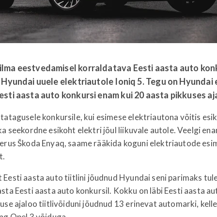
lma eestvedamisel korraldatava Eesti aasta auto kon
 Hyundai uuele elektriautole Ioniq 5. Tegu on Hyundai
sti aasta auto konkursi enam kui 20 aasta pikkuses aj
tatagusele konkursile, kui esimese elektriautona võitis es
 ka seekordne esikoht elektri jõul liikuvale autole. Veelgi enam
eerus Škoda Enyaq, saame rääkida koguni elektriautode esi
t.
Eesti aasta auto tiitlini jõudnud Hyundai seni parimaks tule
sta Eesti aasta auto konkursil. Kokku on läbi Eesti aasta au
use ajaloo tiitlivõiduni jõudnud 13 erinevat automarki, ke
ing Opel 3 võiduga.