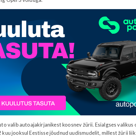
uto valib autoajakirjanikest koosnev žürii. Esialgses valikus 
 kuu jooksul Eestisse jõudnud uudismudelit, millest žürii lii