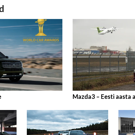
id
e
Mazda3 – Eesti aasta 