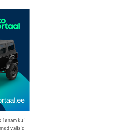
oli enam kui
kmed valisid