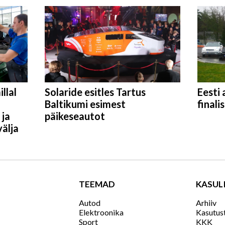
llal
Solaride esitles Tartus
Eesti 
Baltikumi esimest
finali
 ja
päikeseautot
välja
TEEMAD
KASUL
Autod
Arhiiv
Elektroonika
Kasutus
Sport
KKK