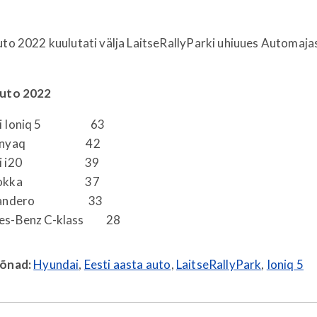
auto 2022 kuulutati välja LaitseRallyParki uhiuues Automaj
auto 2022
ai Ioniq 5 63
a Enyaq 42
dai i20 39
l Mokka 37
a Sandero 33
es-Benz C-klass 28
sõnad:
Hyundai
,
Eesti aasta auto
,
LaitseRallyPark
,
Ioniq 5