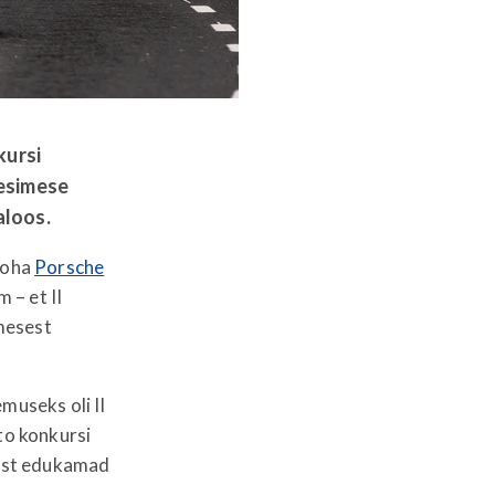
kursi
 esimese
aloos.
ikoha
Porsche
 – et II
mesest
museks oli II
to konkursi
llest edukamad