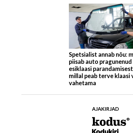
Spetsialist annab nõu: mi
piisab auto pragunenud
esiklaasi parandamisest
millal peab terve klaasi 
vahetama
AJAKIRJAD