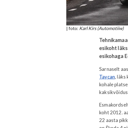
| foto:
Karl Kirs (Automotiiw)
Tehnikamaai
esikoht läks
esikohaga Ee
Sarnaselt aas
Taycan
, läks
kohale plats
kaksikvõidus
Esmakordselt 
koht 2012. aa
22 aasta pikk
on Škoda 4 n