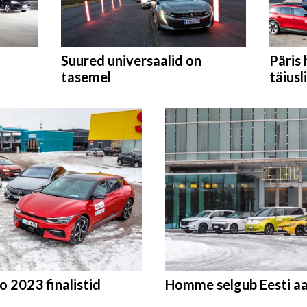
Suured universaalid on
Päris 
tasemel
täiusl
o 2023 finalistid
Homme selgub Eesti a