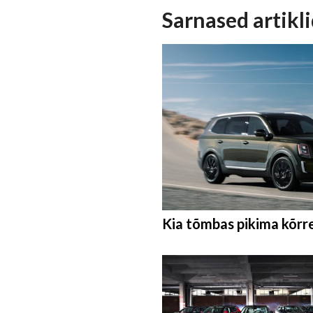
Sarnased artikl
Kia tõmbas pikima kõrr