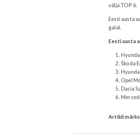
välja TOP 6.
Eesti aasta 
galal.
Eesti aasta 
Hyund
Škod
Hyun
Ope
Daci
Merced
Artikli märk