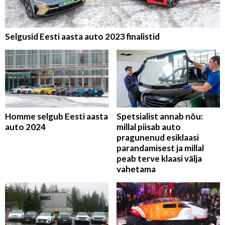
Selgusid Eesti aasta auto 2023 finalistid
Homme selgub Eesti aasta
Spetsialist annab nõu:
auto 2024
millal piisab auto
pragunenud esiklaasi
parandamisest ja millal
peab terve klaasi välja
vahetama