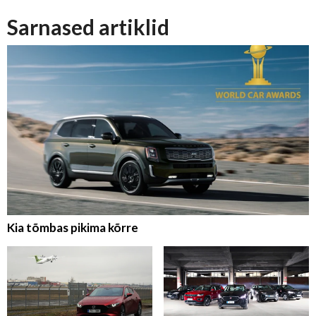
Sarnased artiklid
Kia tõmbas pikima kõrre