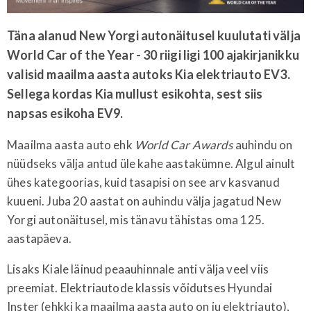
Täna alanud New Yorgi autonäitusel kuulutati välja
World Car of the Year - 30 riigi ligi 100 ajakirjanikku
valisid maailma aasta autoks Kia elektriauto EV3.
Sellega kordas Kia mullust esikohta, sest siis
napsas esikoha EV9.
Maailma aasta auto ehk
World Car Awards
auhindu on
nüüdseks välja antud üle kahe aastakümne. Algul ainult
ühes kategoorias, kuid tasapisi on see arv kasvanud
kuueni. Juba 20 aastat on auhindu välja jagatud New
Yorgi autonäitusel, mis tänavu tähistas oma 125.
aastapäeva.
Lisaks Kiale läinud peaauhinnale anti välja veel viis
preemiat. Elektriautode klassis võidutses Hyundai
Inster (ehkki ka maailma aasta auto on ju elektriauto),