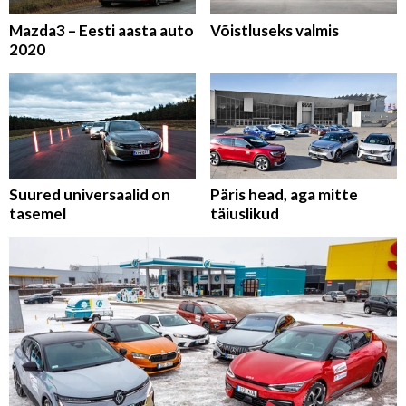
Mazda3 – Eesti aasta auto
Võistluseks valmis
2020
Suured universaalid on
Päris head, aga mitte
tasemel
täiuslikud