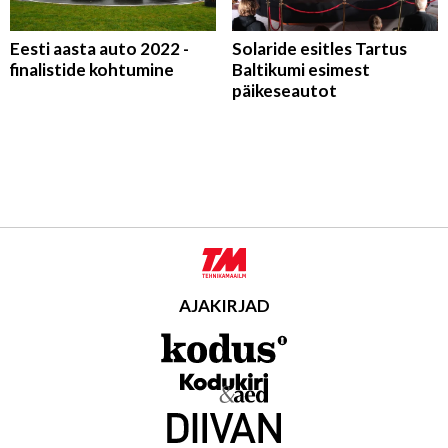
Eesti aasta auto 2022 -
Solaride esitles Tartus
finalistide kohtumine
Baltikumi esimest
päikeseautot
AJAKIRJAD