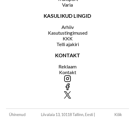
Varia
KASULIKUD LINGID
Arhiiv
Kasutustingimused
KKK
Telli ajakiri
KONTAKT
Reklaam
Kontakt
Ühinenud
Liivalaia 13, 10118 Tallinn, Eesti
|
Kõik
Ajakirjad
ajakirjad@ajakirjad.ee
|
Tel +372 610 4000,
õigused
OÜ
+372 610 4001
kaitstud.