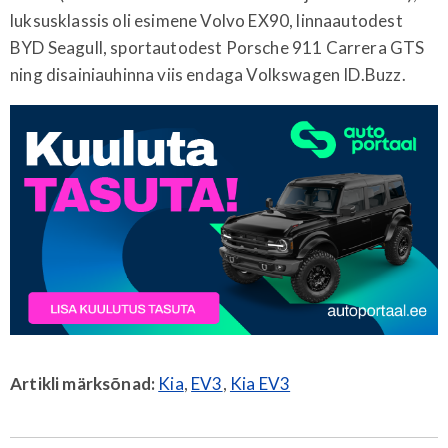
luksusklassis oli esimene Volvo EX90, linnaautodest
BYD Seagull, sportautodest Porsche 911 Carrera GTS
ning disainiauhinna viis endaga Volkswagen ID.Buzz.
Artikli märksõnad:
Kia
,
EV3
,
Kia EV3