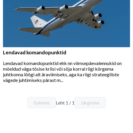
Lendavad komandopunktid
Lendavad komandopunktid ehk nn viimsepäevalennukid on
mõeldud väga tõsise kriisi või sõja korral riigi kõrgema
juhtkonna löögi alt äraviimiseks, aga ka riigi strateegiliste
vägede juhtimiseks pärast m...
Eelmine
Leht
1
/
1
Järgmine