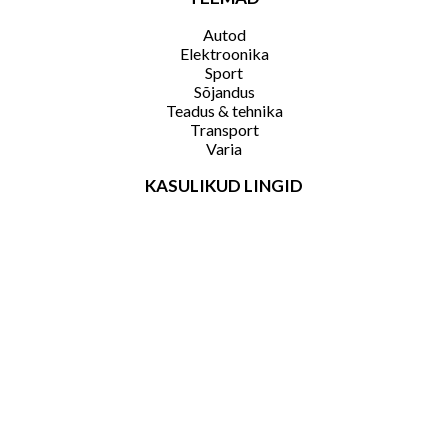
Autod
Elektroonika
Sport
Sõjandus
Teadus & tehnika
Transport
Varia
KASULIKUD LINGID
Arhiiv
Kasutustingimused
KKK
Telli ajakiri
KONTAKT
Reklaam
Kontakt