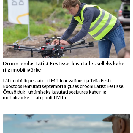
Droon lendas Lätist Eestisse, kasutades selleks kahe
riigi mobiilivõrke
Läti mobiilioperaatori LMT Innovationsi ja Telia Eesti
koostöös lennutati septembri alguses drooni Lätist Eestisse.
Õhusõiduki juhtimiseks kasutati seejuures kahe riigi
mobiilivõrke – Läti poolt LMT n...