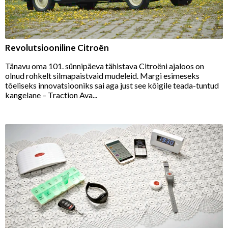
Revolutsiooniline Citroën
Tänavu oma 101. sünnipäeva tähistava Citroëni ajaloos on
olnud rohkelt silmapaistvaid mudeleid. Margi esimeseks
tõeliseks innovatsiooniks sai aga just see kõigile teada-tuntud
kangelane – Traction Ava...