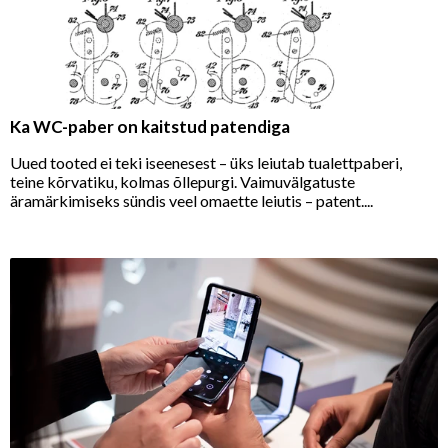
Ka WC-paber on kaitstud patendiga
Uued tooted ei teki iseenesest – üks leiutab tualettpaberi,
teine kõrvatiku, kolmas õllepurgi. Vaimuvälgatuste
äramärkimiseks sündis veel omaette leiutis – patent....