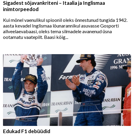
Sigadest sõjavankriteni – Itaalia ja Inglismaa
inimtorpeedod
Kui mõnel vaenulikul spioonil oleks õnnestunud tungida 1942.
aasta kevadel Inglismaa lõunarannikul asuvasse Gosporti
allveelaevabaasi, oleks tema silmadele avanenud üsna
ootamatu vaatepilt. Baasi kõig...
Edukad F1 debüüdid