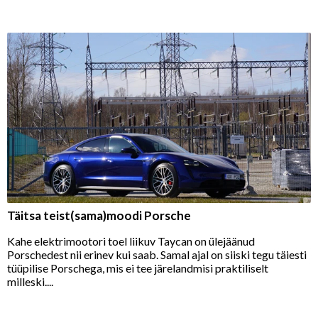
Täitsa teist(sama)moodi Porsche
Kahe elektrimootori toel liikuv Taycan on ülejäänud
Porschedest nii erinev kui saab. Samal ajal on siiski tegu täiesti
tüüpilise Porschega, mis ei tee järelandmisi praktiliselt
milleski....