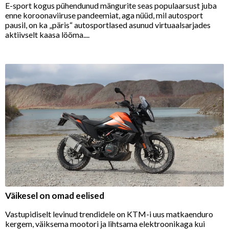
E-sport kogus pühendunud mängurite seas populaarsust juba
enne koroonaviiruse pandeemiat, aga nüüd, mil autosport
pausil, on ka „päris“ autosportlased asunud virtuaalsarjades
aktiivselt kaasa lööma....
Väikesel on omad eelised
Vastupidiselt levinud trendidele on KTM-i uus matkaenduro
kergem, väiksema mootori ja lihtsama elektroonikaga kui