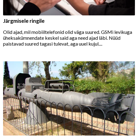
Järgmisele ringile
Olid ajad, mil mobiiltelefonid olid väga suured. GSMi levikuga
üheksakümnendate keskel said aga need ajad läbi. Nüüd
paistavad suured tagasi tulevat, aga uuel kujul....