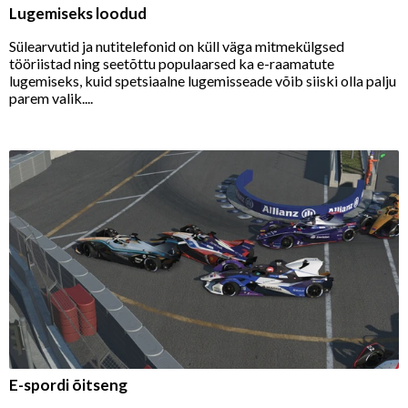
Lugemiseks loodud
Sülearvutid ja nutitelefonid on küll väga mitmekülgsed
tööriistad ning seetõttu populaarsed ka e-raamatute
lugemiseks, kuid spetsiaalne lugemisseade võib siiski olla palju
parem valik....
E-spordi õitseng