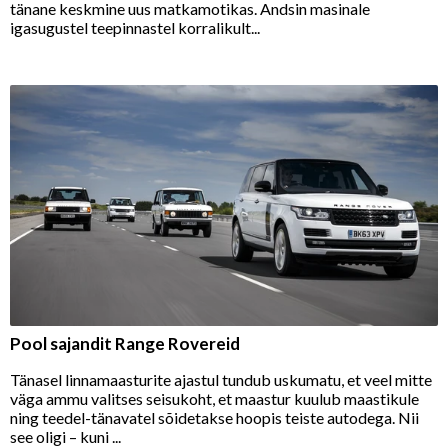
tänane keskmine uus matkamotikas. Andsin masinale
igasugustel teepinnastel korralikult...
Pool sajandit Range Rovereid
Tänasel linnamaasturite ajastul tundub uskumatu, et veel mitte
väga ammu valitses seisukoht, et maastur kuulub maastikule
ning teedel-tänavatel sõidetakse hoopis teiste autodega. Nii
see oligi – kuni ...