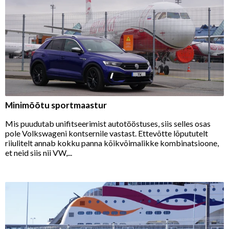
Minimõõtu sportmaastur
Mis puudutab unifitseerimist autotööstuses, siis selles osas
pole Volkswageni kontsernile vastast. Ettevõtte lõpututelt
riiulitelt annab kokku panna kõikvõimalikke kombinatsioone,
et neid siis nii VW,...