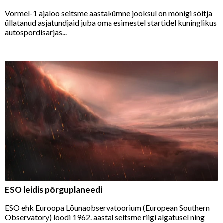
Vormel-1 ajaloo seitsme aastakümne jooksul on mõnigi sõitja
üllatanud asjatundjaid juba oma esimestel startidel kuninglikus
autospordisarjas...
ESO leidis põrguplaneedi
ESO ehk Euroopa Lõunaobservatoorium (European Southern
Observatory) loodi 1962. aastal seitsme riigi algatusel ning