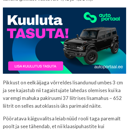
Pikkust on eelkäijaga võrreldes lisandunud umbes 3 cm
ja see kajastub nii tagaistujate lahedas olemises kui ka
varemgi mahuka pakiruumi 37 liitrises lisamahus – 652
liitrit on selles autoklassis üks parimaid näite.
Pööratava käiguvalitsa leiab nüüd rooli taga paremalt
poolt ja see tähendab, et nii klaasipuhastite kui