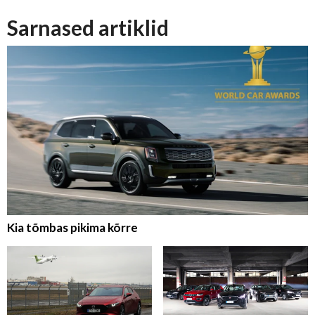
Sarnased artiklid
Kia tõmbas pikima kõrre