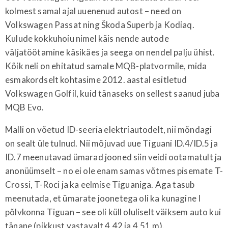
kolmest samal ajal uuenenud autost – need on
Volkswagen Passat ning Škoda Superb ja Kodiaq.
Kulude kokkuhoiu nimel käis nende autode
väljatöötamine käsikäes ja seega on nendel palju ühist.
Kõik neli on ehitatud samale MQB-platvormile, mida
esmakordselt kohtasime 2012. aastal esitletud
Volkswagen Golfil, kuid tänaseks on sellest saanud juba
MQB Evo.
Malli on võetud ID-seeria elektriautodelt, nii mõndagi
on sealt üle tulnud. Nii mõjuvad uue Tiguani ID.4/ID.5 ja
ID.7 meenutavad ümarad jooned siin veidi ootamatult ja
anonüümselt – no ei ole enam samas võtmes pisemate T-
Crossi, T-Roci ja ka eelmise Tiguaniga. Aga tasub
meenutada, et ümarate joonetega oli ka kunagine I
põlvkonna Tiguan – see oli küll oluliselt väiksem auto kui
tänane (pikkust vastavalt 4,42 ja 4,51 m).