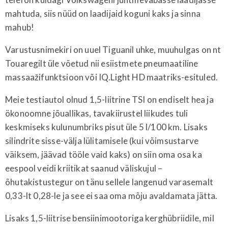
mahtuda, siis nüüd on laadijaid koguni kaks ja sinna
mahub!
Varustusnimekiri on uuel Tiguanil uhke, muuhulgas on nt
Touaregilt üle võetud nii esiistmete pneumaatiline
massaažifunktsioon või IQ.Light HD maatriks-esituled.
Meie testiautol olnud 1,5-liitrine TSI on endiselt hea ja
ökonoomne jõuallikas, tavakiirustel liikudes tuli
keskmiseks kulunumbriks pisut üle 5 l/100 km. Lisaks
silindrite sisse-välja lülitamisele (kui võimsustarve
väiksem, jäävad tööle vaid kaks) on siin oma osa ka
eespool veidi kriitikat saanud väliskujul –
õhutakistustegur on tänu sellele langenud varasemalt
0,33-lt 0,28-le ja see ei saa oma mõju avaldamata jätta.
Lisaks 1,5-liitrise bensiinimootoriga kerghübriidile, mil