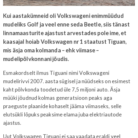
Kui aastakümneid oli Volkswageni enimmüüdud
mudeliks Golf ja veel enne seda Beetle, siis tänast
linnamaasturite ajastust arvestades pole ime, et
kaasajal hoiab Volkswagen nr 1 staatust Tiguan,
mis äsja oma kolmanda – ehk viimase –
mudelipõlvkonnani jõudis.
Esmakordselt ilmus Tiguani nimi Volkswageni
mudelirivvi 2007. aasta sügisel ja nüüdseks on esimest
kaht põlvkonda toodetud üle 7,5 miljoni auto. Äsja
müüki jõudnud kolmas generatsioon peaks aga
praeguste plaanide kohaselt jääma viimaseks, selle
elutsükli lõpuks peaksime elama juba elektriautode
ajastus.
Uut Volkswagen Tiguani ei saa vaadata eraldi veel