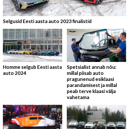
Selgusid Eesti aasta auto 2023 finalistid
Homme selgub Eesti aasta
Spetsialist annab nõu:
auto 2024
millal piisab auto
pragunenud esiklaasi
parandamisest ja millal
peab terve klaasi välja
vahetama