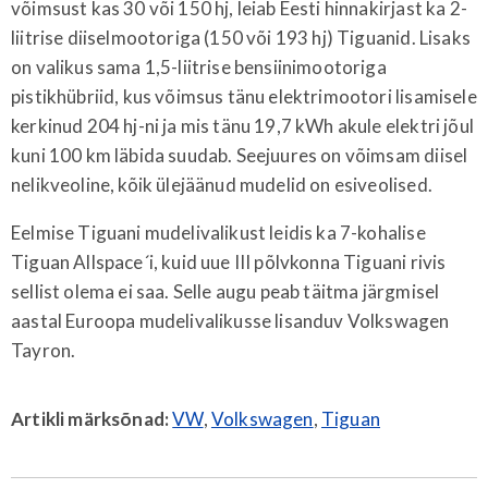
võimsust kas 30 või 150 hj, leiab Eesti hinnakirjast ka 2-
liitrise diiselmootoriga (150 või 193 hj) Tiguanid. Lisaks
on valikus sama 1,5-liitrise bensiinimootoriga
pistikhübriid, kus võimsus tänu elektrimootori lisamisele
kerkinud 204 hj-ni ja mis tänu 19,7 kWh akule elektri jõul
kuni 100 km läbida suudab. Seejuures on võimsam diisel
nelikveoline, kõik ülejäänud mudelid on esiveolised.
Eelmise Tiguani mudelivalikust leidis ka 7-kohalise
Tiguan Allspace´i, kuid uue III põlvkonna Tiguani rivis
sellist olema ei saa. Selle augu peab täitma järgmisel
aastal Euroopa mudelivalikusse lisanduv Volkswagen
Tayron.
Artikli märksõnad:
VW
,
Volkswagen
,
Tiguan