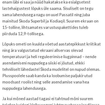
enam läbi ei saa ja nüüd hakatakse ka esialgsetest
lastehaigustest lõpuks üle saama. Sisuliselt on tegu
sama lahendusega nagu on uuel Passatil ning juba
mainitud Škoda Superbil ja Kodiaqil. Suurem ekraan on
15-tolline, lihtsamates varustuspakettides tuleb
piirduda 12,9-tollisega.
Lõpuks ometi on kuulda võetud aastatepikkust kriitikat
ning ära valgustatud ekraani allservas olevad
temperatuuri ja heli reguleerimise liugpinnad – nende
asendamiseni nuppudega siiski ei jõutud, ehkki
tehniliselt lähedastel Škoda mudelitel on nupud olemas.
Plusspoolele saab kanda ka loobumise paljukirutud
moodsast roolist ning selle asendamise vana hea
nuppudega lahendusega.
Ja kui mõned aastad tagasi ei tahtnud mõni suurem
telefon kuidagi Volkswageni juhtmevabasse laadijasse