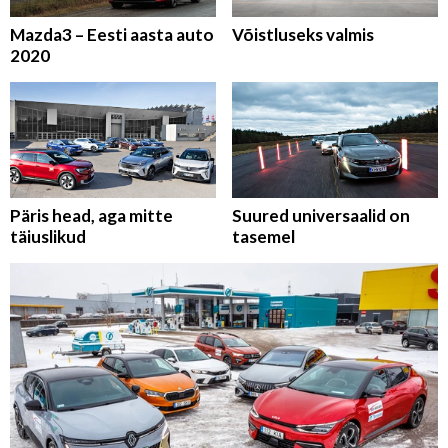
Mazda3 – Eesti aasta auto
Võistluseks valmis
2020
Päris head, aga mitte
Suured universaalid on
täiuslikud
tasemel