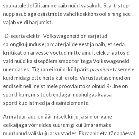
suunatulede lülitamine käib nüüd vasakult. Start-stop-
nupp asub aga esiistmete vahel keskkonsoolis ning see
vajab veidi harjumist.
ID-seeria elektri-Volkswageneid on sarjatud
salongikujunduse ja materjalide eest ja näib, et seda
kriitikat on arvesse võetud mitte ainult elektriautosid
vaid nüüd ka sisepõlemismootoritega Volkswageneid
uuendades. Tiguan ei küüni küll päris
premium
-tasemele,
kuid midagi ette heita küll ei ole. Varustustasemeid on
endiselt neli, neist meie prooviautoks olnud R-Line on
sportlikum, mis toob endaga muuhulgas kaasa
sportlikud istmed ja disainielemente.
Armatuurlaud on äärmiselt kirju ja siin on vahe
eelkäijaga võrreldes suuremgi kui ümaramaks
muutunud väliskuju arvustades. Ekraanideta tänapäeval