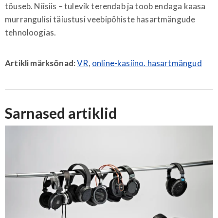
tõuseb. Niisiis – tulevik terendab ja toob endaga kaasa
murrangulisi täiustusi veebipõhiste hasartmängude
tehnoloogias.
Artikli märksõnad:
VR
,
online-kasiino. hasartmängud
Sarnased artiklid