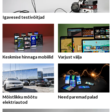
Igavesed testivõitjad
Keskmise hinnaga mobiilid
Varjust välja
Mõistlikku mõõtu
Need paremad palad
elektriautod