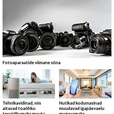
Fotoaparaatide viimane sõna
Tehnikavidinad, mis
Nutikad kodumasinad
aitavad toaõhku
muudavad igapäevaelu
tervislikumaks muuta
mugavamaks