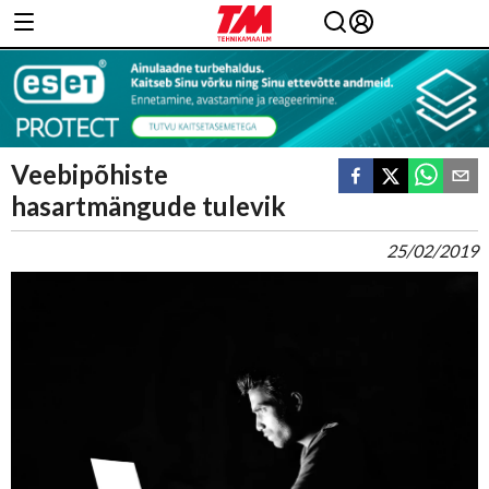
Veebipõhiste
hasartmängude tulevik
25/02/2019