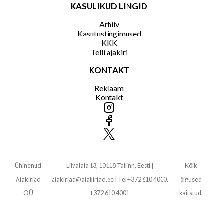
KASULIKUD LINGID
Arhiiv
Kasutustingimused
KKK
Telli ajakiri
KONTAKT
Reklaam
Kontakt
Ühinenud
Liivalaia 13, 10118 Tallinn, Eesti
|
Kõik
Ajakirjad
ajakirjad@ajakirjad.ee
|
Tel +372 610 4000,
õigused
OÜ
+372 610 4001
kaitstud.