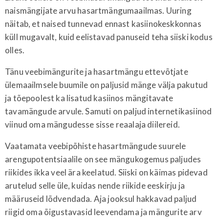
naismängijate arvu hasartmängumaailmas. Uuring
näitab, et naised tunnevad ennast kasiinokeskkonnas
küll mugavalt, kuid eelistavad panuseid teha siiski kodus
olles.
Tänu veebimängurite ja hasartmängu ettevõtjate
ülemaailmsele buumile on paljusid mänge välja pakutud
ja tõepoolest ka lisatud kasiinos mängitavate
tavamängude arvule. Samuti on paljud internetikasiinod
viinud oma mängudesse sisse reaalaja diilereid.
Vaatamata veebipõhiste hasartmängude suurele
arengupotentsiaalile on see mängukogemus paljudes
riikides ikka veel ära keelatud. Siiski on käimas pidevad
arutelud selle üle, kuidas nende riikide eeskirju ja
määruseid lõdvendada. Aja jooksul hakkavad paljud
riigid oma õigustavasid leevendama ja mängurite arv