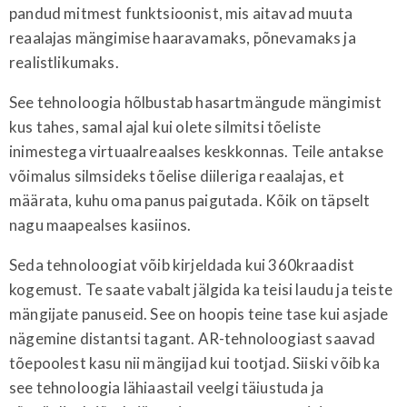
pandud mitmest funktsioonist, mis aitavad muuta
reaalajas mängimise haaravamaks, põnevamaks ja
realistlikumaks.
See tehnoloogia hõlbustab hasartmängude mängimist
kus tahes, samal ajal kui olete silmitsi tõeliste
inimestega virtuaalreaalses keskkonnas. Teile antakse
võimalus silmsideks tõelise diileriga reaalajas, et
määrata, kuhu oma panus paigutada. Kõik on täpselt
nagu maapealses kasiinos.
Seda tehnoloogiat võib kirjeldada kui 360kraadist
kogemust. Te saate vabalt jälgida ka teisi laudu ja teiste
mängijate panuseid. See on hoopis teine tase kui asjade
nägemine distantsi tagant. AR-tehnoloogiast saavad
tõepoolest kasu nii mängijad kui tootjad. Siiski võib ka
see tehnoloogia lähiaastail veelgi täiustuda ja