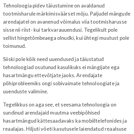
Tehnoloogia pidev täiustumine on avaldanud
tootmisharule märkimisväärset mõju. Paljudel mängude
arendajatel on avanenud võimalus viia tootmisharusse
sisse nii riist- kui tarkvarauuendusi. Tegelikult pole
sellist hingetõmbeaega olnudki, kui ühtegi muutust pole
toimunud.
Siiski pole kõik need uuendused ja täiustatud
tehnoloogiad osutunud kasulikuks ei mängijate ega
hasartmängu ettevõtjate jaoks. Arendajate
põhiprobleemiks ongi sobivaimate tehnoloogiate ja
uuenduste valimine.
Tegelikkus on aga see, et seesama tehnoloogia on
sundinud arendajaid muutma veebipõhised
hasartmängud kättesaadavaks ka mobiiltelefonides ja
reaalajas. Hiljuti võeti kasutusele laiendatud reaalsuse