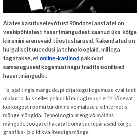
Alates kasutuselevõtust 90ndatel aastatel on
veebipõhistest hasartmängudest saanud üks kõige
kiiremini arenevaid tööstusharusid. Rakendatud on
hulgaliselt uuendusi ja tehnoloogiaid, millega
tagatakse, et
online-kasiinod
pakuvad
samasuguseid kogemusi nagu traditsioonilised
hasartmängudki.
Tol ajal tingis mängude, pildi ja kogu kogemuse kvaliteet
olukorra, kus selles polnudki midagi muud eriti põnevat
kui kõigest rõõmu tundmine võimaluse üle Internetis
mänge mängida. Tehnoloogia areng võimaldas
mängude tootjatel hakata looma suurepäraseid kõrge
graafika- ja pildikvaliteediga mänge.