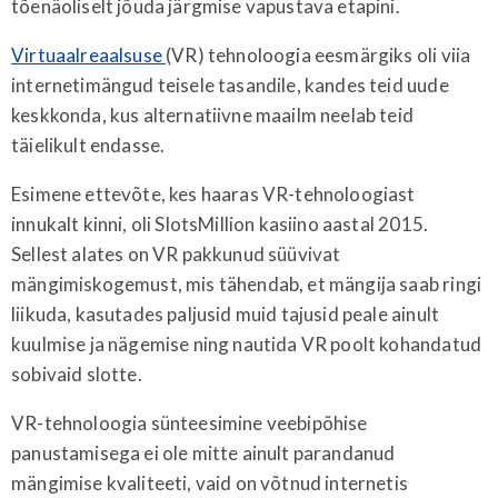
tõenäoliselt jõuda järgmise vapustava etapini.
Virtuaalreaalsuse
(VR) tehnoloogia eesmärgiks oli viia
internetimängud teisele tasandile, kandes teid uude
keskkonda, kus alternatiivne maailm neelab teid
täielikult endasse.
Esimene ettevõte, kes haaras VR-tehnoloogiast
innukalt kinni, oli SlotsMillion kasiino aastal 2015.
Sellest alates on VR pakkunud süüvivat
mängimiskogemust, mis tähendab, et mängija saab ringi
liikuda, kasutades paljusid muid tajusid peale ainult
kuulmise ja nägemise ning nautida VR poolt kohandatud
sobivaid slotte.
VR-tehnoloogia sünteesimine veebipõhise
panustamisega ei ole mitte ainult parandanud
mängimise kvaliteeti, vaid on võtnud internetis