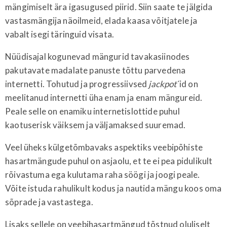
mängimiselt ära igasugused piirid. Siin saate te jälgida
vastasmängija näoilmeid, elada kaasa võitjatele ja
vabalt isegi täringuid visata.
Nüüdisajal kogunevad mängurid tavakasiinodes
pakutavate madalate panuste tõttu parvedena
internetti. Tohutud ja progressiivsed
jackpot
´id on
meelitanud internetti üha enam ja enam mängureid.
Peale selle on enamiku internetislottide puhul
kaotuserisk väiksem ja väljamaksed suuremad.
Veel üheks külgetõmbavaks aspektiks veebipõhiste
hasartmängude puhul on asjaolu, et te ei pea pidulikult
rõivastuma ega kulutama raha söögi ja joogi peale.
Võite istuda rahulikult kodus ja nautida mängu koos oma
sõprade ja vastastega.
Lisaks sellele on veebihasartmängud tõstnud oluliselt