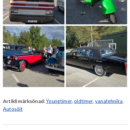
Artikli märksõnad:
Youngtimer
,
oldtimer
,
vanatehnika
,
Autosõit