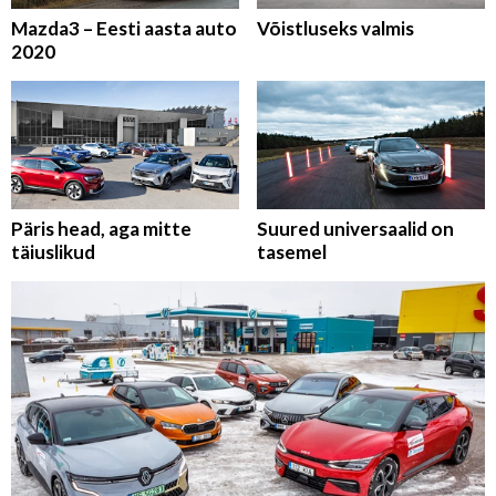
Mazda3 – Eesti aasta auto
Võistluseks valmis
2020
Päris head, aga mitte
Suured universaalid on
täiuslikud
tasemel