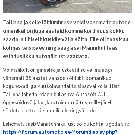
Tallinna ja selle lähiümbruse veidi vanemate autode
omanikel on juba aastaid komme kord kuus kokku
saada ja ühiselt kuskile välja sõita. Eile oli taas kuu
kolmas teisipäev ning seega sai Männikul taas
esinduslikku autonäitust vaadata.
Võimalikult originaalse ja esteetilise välimusega
vähemalt 35 aastat vanade sõidukite omanikud
kogunevad iga kuu kolmandal teisipäeval kella 18st
Tallinna lähedal Männikul asuva Autosõit OÜ
õppesõiduväljakul, kus toimub näitus, mille järel
sõidetakse traditsioonilisele ringsõidule.
Lähemalt saab Vanatehnika lustisõidu kohta lugeda siit:
https://forum.automoto.ee/forumdisplay.php?