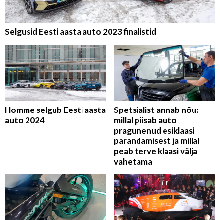
Selgusid Eesti aasta auto 2023 finalistid
Homme selgub Eesti aasta
Spetsialist annab nõu:
auto 2024
millal piisab auto
pragunenud esiklaasi
parandamisest ja millal
peab terve klaasi välja
vahetama