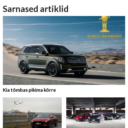
Sarnased artiklid
Kia tõmbas pikima kõrre