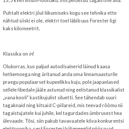
13,5 kWh liitium-ioonaku, mis peidetud tagaistme alla.
Puhtalt elektri jõul liikumiseks kogu see tehnika ette
nähtud siiski ei ole, elektri toel läbib uus Forester ligi
kaks kilomeetrit.
Klassika on
in
!
Olukorras, kus paljud autodisainerid läinud kaasa
hetkemoega ning üritanud anda oma linnamaasturile
praegu populaarset kupeelikku kuju, pole jaapanlased
sellele libedale jääle astunud ning eelistanud klassikalist
„vana kooli“ kastikujulist siluetti. See tähendab suuri
tagaknaid ning kitsaid C-piilareid, mis teevad rõõmu nii
tagaistujatele kui juhile, kel tagurdades ümbrusest hea
ülevaade. Tõsi, siin pakub tavavaatele kõva konkurentsi
elektroonika, sest Foresteri küljepeeglid pööravad