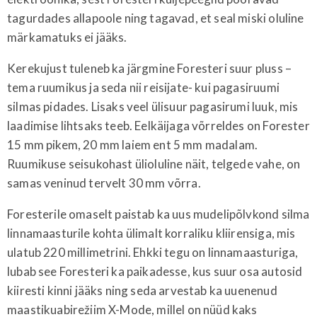
tagurdades allapoole ning tagavad, et seal miski oluline
märkamatuks ei jääks.
Kerekujust tuleneb ka järgmine Foresteri suur pluss –
tema ruumikus ja seda nii reisijate- kui pagasiruumi
silmas pidades. Lisaks veel ülisuur pagasirumi luuk, mis
laadimise lihtsaks teeb. Eelkäijaga võrreldes on Forester
15 mm pikem, 20 mm laiem ent 5 mm madalam.
Ruumikuse seisukohast ülioluline näit, telgede vahe, on
samas veninud tervelt 30 mm võrra.
Foresterile omaselt paistab ka uus mudelipõlvkond silma
linnamaasturile kohta ülimalt korraliku kliirensiga, mis
ulatub 220 millimetrini. Ehkki tegu on linnamaasturiga,
lubab see Foresteri ka paikadesse, kus suur osa autosid
kiiresti kinni jääks ning seda arvestab ka uuenenud
maastikuabirežiim X-Mode, millel on nüüd kaks