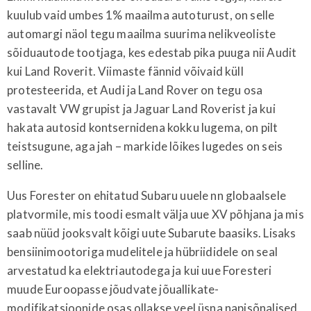
kuulub vaid umbes 1% maailma autoturust, on selle
automargi näol tegu maailma suurima nelikveoliste
sõiduautode tootjaga, kes edestab pika puuga nii Audit
kui Land Roverit. Viimaste fännid võivaid küll
protesteerida, et Audi ja Land Rover on tegu osa
vastavalt VW grupist ja Jaguar Land Roverist ja kui
hakata autosid kontsernidena kokku lugema, on pilt
teistsugune, aga jah – markide lõikes lugedes on seis
selline.
Uus Forester on ehitatud Subaru uuele nn globaalsele
platvormile, mis toodi esmalt välja uue XV põhjana ja mis
saab nüüd jooksvalt kõigi uute Subarute baasiks. Lisaks
bensiinimootoriga mudelitele ja hübriididele on seal
arvestatud ka elektriautodega ja kui uue Foresteri
muude Euroopasse jõudvate jõuallikate-
modifikatsioonide osas ollakse veel üsna napisõnalised,