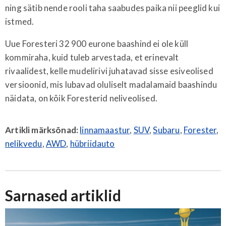
ning sätib nende rooli taha saabudes paika nii peeglid kui
istmed.
Uue Foresteri 32 900 eurone baashind ei ole küll
kommiraha, kuid tuleb arvestada, et erinevalt
rivaalidest, kelle mudelirivi juhatavad sisse esiveolised
versioonid, mis lubavad oluliselt madalamaid baashindu
näidata, on kõik Foresterid neliveolised.
Artikli märksõnad:
linnamaastur
,
SUV
,
Subaru
,
Forester
,
nelikvedu
,
AWD
,
hübriidauto
Sarnased artiklid