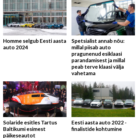
Homme selgub Eesti aasta
Spetsialist annab nõu:
auto 2024
millal piisab auto
pragunenud esiklaasi
parandamisest ja millal
peab terve klaasi välja
vahetama
Solaride esitles Tartus
Eesti aasta auto 2022 -
Baltikumi esimest
finalistide kohtumine
päikeseautot