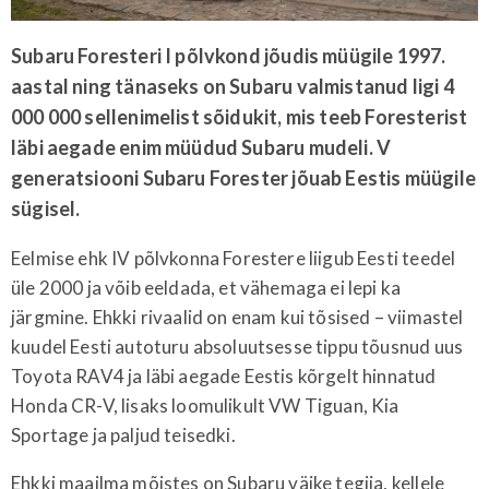
Subaru Foresteri I põlvkond jõudis müügile 1997.
aastal ning tänaseks on Subaru valmistanud ligi 4
000 000 sellenimelist sõidukit, mis teeb Foresterist
läbi aegade enim müüdud Subaru mudeli. V
generatsiooni Subaru Forester jõuab Eestis müügile
sügisel.
Eelmise ehk IV põlvkonna Forestere liigub Eesti teedel
üle 2000 ja võib eeldada, et vähemaga ei lepi ka
järgmine. Ehkki rivaalid on enam kui tõsised – viimastel
kuudel Eesti autoturu absoluutsesse tippu tõusnud uus
Toyota RAV4 ja läbi aegade Eestis kõrgelt hinnatud
Honda CR-V, lisaks loomulikult VW Tiguan, Kia
Sportage ja paljud teisedki.
Ehkki maailma mõistes on Subaru väike tegija, kellele