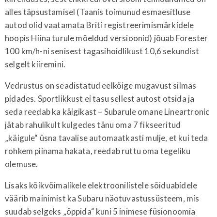
alles täpsustamisel (Taanis toimunud esmaesitluse
autod olid vaatamata Briti registreerimismärkidele
hoopis Hiina turule mõeldud versioonid) jõuab Forester
100 km/h-ni senisest tagasihoidlikust 10,6 sekundist
selgelt kiiremini.
Vedrustus on seadistatud eelkõige mugavust silmas
pidades. Sportlikkust ei tasu sellest autost otsida ja
seda reedab ka käigikast – Subarule omane Lineartronic
jätab rahulikult kulgedes tänu oma 7 fikseeritud
„käigule“ üsna tavalise automaatkasti mulje, et kui teda
rohkem piinama hakata, reedab ruttu oma tegeliku
olemuse.
Lisaks kõikvõimalikele elektroonilistele sõiduabidele
väärib mainimist ka Subaru näotuvastussüsteem, mis
suudab selgeks „õppida“ kuni 5 inimese füsionoomia