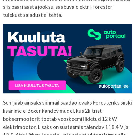
siis paari aasta jooksul saabuva elektri-Foresteri
tulekust saladust ei tehta.
Seni jääb ainsaks siinmail saadaolevaks Foresteriks siiski
lisanime e-Boxer kandev mudel, kus 2liitrist
boksermootorit toetab veoskeemi liidetud 12 kW
elektrimootor. Lisaks on süsteemis täiendav 118,4 V ja