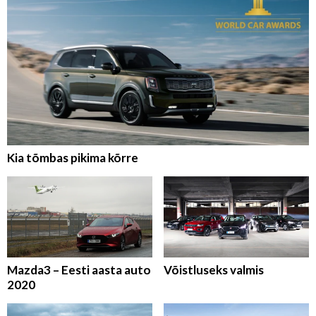
Kia tõmbas pikima kõrre
Mazda3 – Eesti aasta auto
Võistluseks valmis
2020