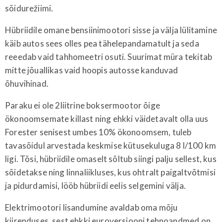
sõidurežiimi.
Hübriidile omane bensiinimootori sisse ja välja lülitamine
käib autos sees olles pea tähelepandamatult ja seda
reeedab vaid tahhomeetri osuti. Suurimat müra tekitab
mitte jõuallikas vaid hoopis autosse kanduvad
õhuvihinad.
Paraku ei ole 2liitrine boksermootor õige
ökonoomsemate killast ning ehkki väidetavalt olla uus
Forester senisest umbes 10% ökonoomsem, tuleb
tavasõidul arvestada keskmise kütusekuluga 8 l/100 km
ligi. Tõsi, hübriidile omaselt sõltub siingi palju sellest, kus
sõidetakse ning linnaliikluses, kus ohtralt paigaltvõtmisi
ja pidurdamisi, lööb hübriidi eelis selgemini välja.
Elektrimootori lisandumine avaldab oma mõju
kiirenduses, sest ehkki euroversiooni tehnoandmed on