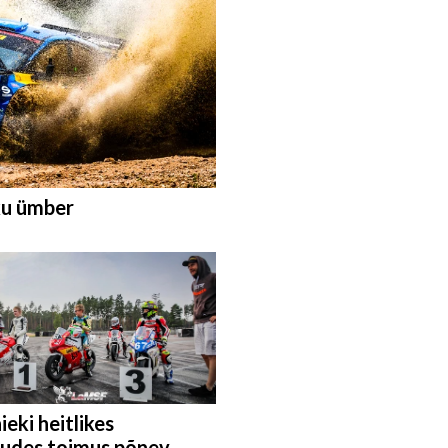
ku ümber
ieki heitlikes
ludes toimus põnev