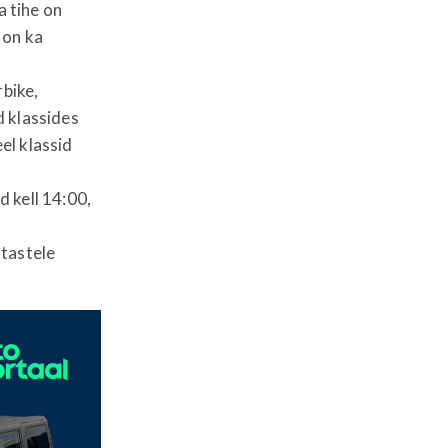
a tihe on
 on ka
rbike,
d klassides
el klassid
d kell 14:00,
stastele