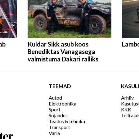
ab
Kuldar Sikk asub koos
Lambo
Benediktas Vanagasega
valmistuma Dakari ralliks
TEEMAD
KASUL
Autod
Arhiiv
Elektroonika
Kasutus
Sport
KKK
Sõjandus
Telli ajak
Teadus & tehnika
Transport
Varia