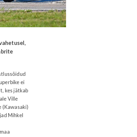
avahetusel,
abrite
istlussõidud
uperbike ei
t, kes jätkab
le Ville
le (Kawasaki)
jad Mihkel
samaa