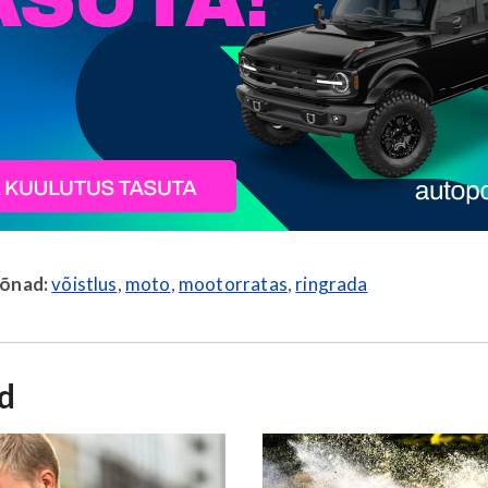
sõnad:
võistlus
,
moto
,
mootorratas
,
ringrada
id