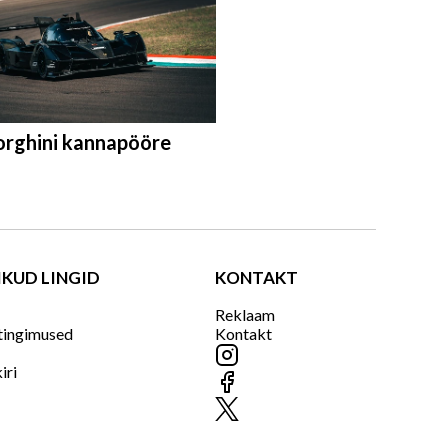
rghini kannapööre
IKUD LINGID
KONTAKT
Reklaam
tingimused
Kontakt
iri