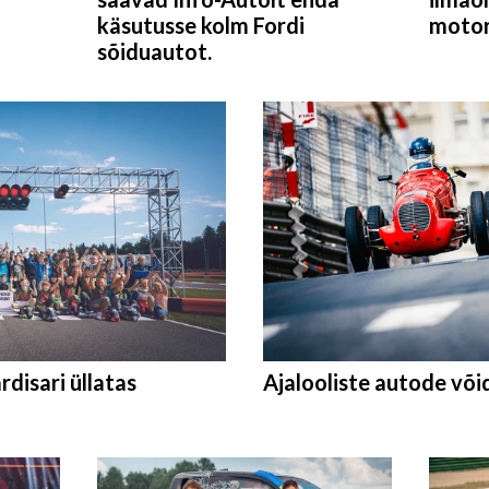
käsutusse kolm Fordi
motor
sõiduautot.
disari üllatas
Ajalooliste autode võ