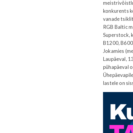
meistrivõistl
konkurents k
vanade tsiklit
RGB Baltic mo
Superstock, k
B1200, B600,
Jokamies (me
Laupäeval, 13.
pühapäeval on
Ühepäevapilet
lastele on si