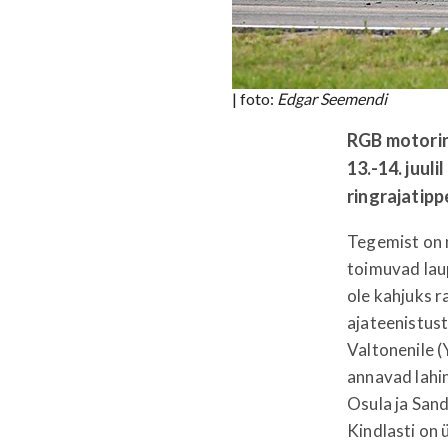
| foto:
Edgar Seemendi
RGB motorin
13.-14. juul
ringrajatip
Tegemist on n
toimuvad laup
ole kahjuks r
ajateenistust
Valtonenile (
annavad lahi
Osula ja Sand
Kindlasti on 