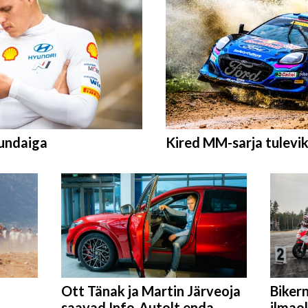
yundaiga
Kired MM-sarja tulevi
Ott Tänak ja Martin Järveoja
Bikern
saavad Info-Autolt enda
ilmao