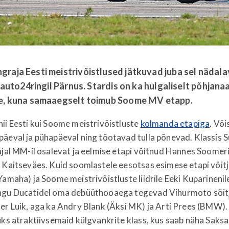
graja Eesti meistrivõistlused jätkuvad juba sel nädal
il auto24ringil Pärnus. Stardis on ka hulgaliselt põhjana
pe, kuna samaaegselt toimub Soome MV etapp.
ii Eesti kui Soome meistrivõistluste
kolmanda etapiga
. Võ
äeval ja pühapäeval ning tõotavad tulla põnevad. Klassis S
ajal MM-il osalevat ja eelmise etapi võitnud Hannes Soomeri
 Kaitseväes. Kuid soomlastele eesotsas esimese etapi võitja
Yamaha) ja Soome meistrivõistluste liidrile Eeki Kuparineni
ngu Ducatidel oma debüüthooaega tegevad Vihurmoto sõit
er Luik, aga ka Andry Blank (Äksi MK) ja Arti Prees (BMW).
üks atraktiivsemaid külgvankrite klass, kus saab näha Sak