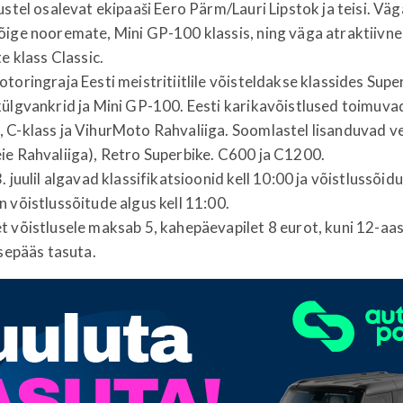
ustel osalevat ekipaaši Eero Pärm/Lauri Lipstok ja teisi. Väg
õige nooremate, Mini GP-100 klassis, ning väga atraktiivne
e klass Classic.
toringraja Eesti meistritiitlile võisteldakse klassides Supe
ülgvankrid ja Mini GP-100. Eesti karikavõistlused toimuva
 C-klass ja VihurMoto Rahvaliiga. Soomlastel lisanduvad ve
ie Rahvaliiga), Retro Superbike. C600 ja C1200.
 juulil algavad klassifikatsioonid kell 10:00 ja võistlussõidu
 võistlussõitude algus kell 11:00.
 võistlusele maksab 5, kahepäevapilet 8 eurot, kuni 12-aa
ssepääs tasuta.