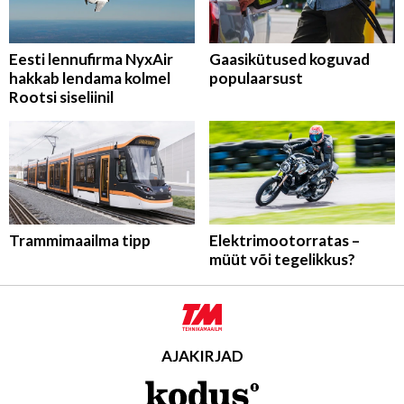
Eesti lennufirma NyxAir
Gaasikütused koguvad
hakkab lendama kolmel
populaarsust
Rootsi siseliinil
Trammimaailma tipp
Elektrimootorratas –
müüt või tegelikkus?
AJAKIRJAD