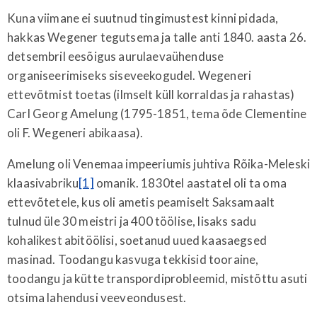
Kuna viimane ei suutnud tingimustest kinni pidada,
hakkas Wegener tegutsema ja talle anti 1840. aasta 26.
detsembril eesõigus aurulaevaühenduse
organiseerimiseks siseveekogudel. Wegeneri
ettevõtmist toetas (ilmselt küll korraldas ja rahastas)
Carl Georg Amelung (1795-1851, tema õde Clementine
oli F. Wegeneri abikaasa).
Amelung oli Venemaa impeeriumis juhtiva Rõika-Meleski
klaasivabriku
[1]
omanik. 1830tel aastatel oli ta oma
ettevõtetele, kus oli ametis peamiselt Saksamaalt
tulnud üle 30 meistri ja 400 töölise, lisaks sadu
kohalikest abitöölisi, soetanud uued kaasaegsed
masinad. Toodangu kasvuga tekkisid tooraine,
toodangu ja kütte transpordiprobleemid, mistõttu asuti
otsima lahendusi veeveondusest.