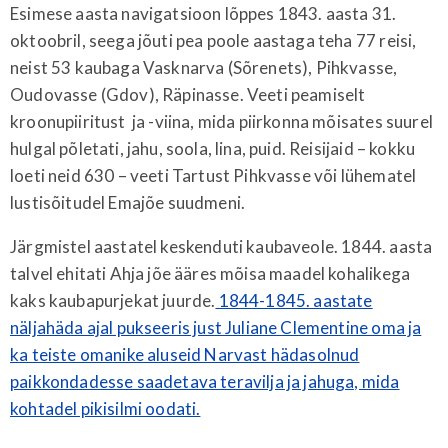
Esimese aasta navigatsioon lõppes 1843. aasta 31.
oktoobril, seega jõuti pea poole aastaga teha 77 reisi,
neist 53 kaubaga Vasknarva (Sõrenets), Pihkvasse,
Oudovasse (Gdov), Räpinasse. Veeti peamiselt
kroonupiiritust ja -viina, mida piirkonna mõisates suurel
hulgal põletati, jahu, soola, lina, puid. Reisijaid – kokku
loeti neid 630 – veeti Tartust Pihkvasse või lühematel
lustisõitudel Emajõe suudmeni.
Järgmistel aastatel keskenduti kaubaveole. 1844. aasta
talvel ehitati Ahja jõe ääres mõisa maadel kohalikega
kaks kaubapurjekat juurde.
1844-1845. aastate
näljahäda ajal pukseeris just Juliane Clementine oma ja
ka teiste omanike aluseid Narvast hädasolnud
paikkondadesse saadetava teravilja ja jahuga, mida
kohtadel pikisilmi oodati.