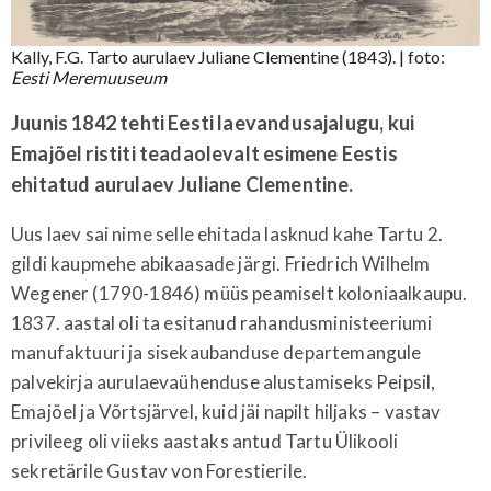
Kally, F.G. Tarto aurulaev Juliane Clementine (1843).
| foto:
Eesti Meremuuseum
Juunis 1842 tehti Eesti laevandusajalugu, kui
Emajõel ristiti teadaolevalt esimene Eestis
ehitatud aurulaev Juliane Clementine.
Uus laev sai nime selle ehitada lasknud kahe Tartu 2.
gildi kaupmehe abikaasade järgi. Friedrich Wilhelm
Wegener (1790-1846) müüs peamiselt koloniaalkaupu.
1837. aastal oli ta esitanud rahandusministeeriumi
manufaktuuri ja sisekaubanduse departemangule
palvekirja aurulaevaühenduse alustamiseks Peipsil,
Emajõel ja Võrtsjärvel, kuid jäi napilt hiljaks – vastav
privileeg oli viieks aastaks antud Tartu Ülikooli
sekretärile Gustav von Forestierile.