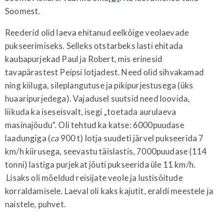
Soomest.
Reederid olid laeva ehitanud eelkõige veolaevade
pukseerimiseks. Selleks otstarbeks lasti ehitada
kaubapurjekad Paul ja Robert, mis erinesid
tavapärastest Peipsi lotjadest. Need olid sihvakamad
ning kiiluga, sileplangutuse ja pikipurjestusega (üks
huaaripurjedega). Vajadusel suutsid need loovida,
liikuda ka iseseisvalt, isegi „toetada aurulaeva
masinajõudu“. Oli tehtud ka katse: 6000puudase
laadungiga (
ca
900 t) lotja suudeti järvel pukseerida 7
km/h kiirusega, seevastu täislastis, 7000puudase (114
tonni) lastiga purjekat jõuti pukseerida üle 11 km/h.
Lisaks oli mõeldud reisijate veole ja lustisõitude
korraldamisele. Laeval oli kaks kajutit, eraldi meestele ja
naistele, puhvet.