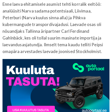
Enne laeva ehitamisele asumist tehti korralik eeltöö:
analüüsiti Narva sadama potentsiaali, Liivimaa,
Peterburi (Narva kuulus sinna alla) ja Pihkva
kubermangude transpordivajadusi. Laevade osas oli
nõuandjaks Tallinna äripartner Carl Ferdinand
Gahlnbäck, kes oli tollal suurim masinate importija ja
laevandusasjatundja. Ilmselt tema kaudu telliti Peipsi
omapära arvestades laevade joonised Stockholmist.