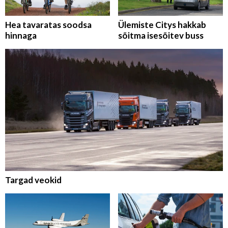
Hea tavaratas soodsa
Ülemiste Citys hakkab
hinnaga
sõitma isesõitev buss
Targad veokid