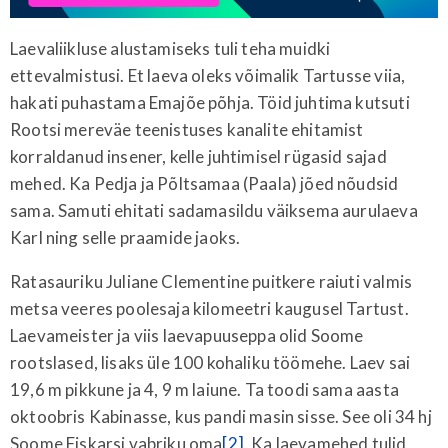
Laevaliikluse alustamiseks tuli teha muidki
ettevalmistusi. Et laeva oleks võimalik Tartusse viia,
hakati puhastama Emajõe põhja. Töid juhtima kutsuti
Rootsi mereväe teenistuses kanalite ehitamist
korraldanud insener, kelle juhtimisel rügasid sajad
mehed. Ka Pedja ja Põltsamaa (Paala) jõed nõudsid
sama. Samuti ehitati sadamasildu väiksema aurulaeva
Karl ning selle praamide jaoks.
Ratasauriku Juliane Clementine puitkere raiuti valmis
metsa veeres poolesaja kilomeetri kaugusel Tartust.
Laevameister ja viis laevapuuseppa olid Soome
rootslased, lisaks üle 100 kohaliku töömehe. Laev sai
19,6 m pikkune ja 4, 9 m laiune. Ta toodi sama aasta
oktoobris Kabinasse, kus pandi masin sisse. See oli 34 hj
Soome Fiskarsi vabriku oma
[2]
. Ka laevamehed tulid