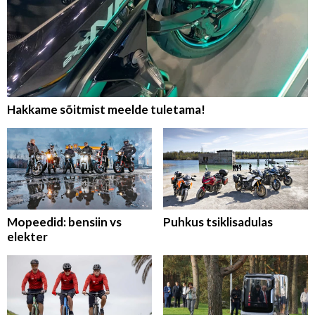
Hakkame sõitmist meelde tuletama!
Mopeedid: bensiin vs
Puhkus tsiklisadulas
elekter