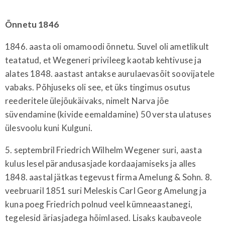
Õnnetu 1846
1846. aasta oli omamoodi õnnetu. Suvel oli ametlikult
teatatud, et Wegeneri privileeg kaotab kehtivuse ja
alates 1848. aastast antakse aurulaevasõit soovijatele
vabaks. Põhjuseks oli see, et üks tingimus osutus
reederitele ülejõukäivaks, nimelt Narva jõe
süvendamine (kivide eemaldamine) 50 versta ulatuses
ülesvoolu kuni Kulguni.
5. septembril Friedrich Wilhelm Wegener suri, aasta
kulus lesel pärandusasjade kordaajamiseks ja alles
1848. aastal jätkas tegevust firma Amelung & Sohn. 8.
veebruaril 1851 suri Meleskis Carl Georg Amelung ja
kuna poeg Friedrich polnud veel kümneaastanegi,
tegelesid äriasjadega hõimlased. Lisaks kaubaveole