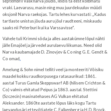
septembril Vasknarva jõudis, leidis ta eest kõlbmatu
vraki. Laevarusu, masin ning muu juurdekuuluv müüdi
oksjonil Narva raekojas. Tartu lehes kurvastati: „Kadus
tartlaste unistus jõuda auru jõul raudteeni, miskaudu
saaks nii Peterburi kui ka Varssavisse“.
Vahele tuli Krimmi sõda ja alles aastakümne lõpul nähti
jälle Emajõel ja järvedel aurulaevu liikumas. Need olid
Narva kaubamajade D. Zinovjev & Co ning G. E. Gendt &
Co omad
.
Amelung & Sohn nimel telliti veel ja monteeriti Võisiku
maadel kokku raudkorpusega ratasaurikud: 1861.
aastal Turus Gamla Skeppswarf AB (hilisem Crichton &
Co) valmis ehitatud Peipus ja 1863. aastal. Stettini
(Szczecin) masinatehases AG Vulkan ehitatud
Aleksander. 1860te aastate lõpus läks kogu Tartu
laevandusäri ettevõtjatele C. Falkenberg ja H.D. Brock.