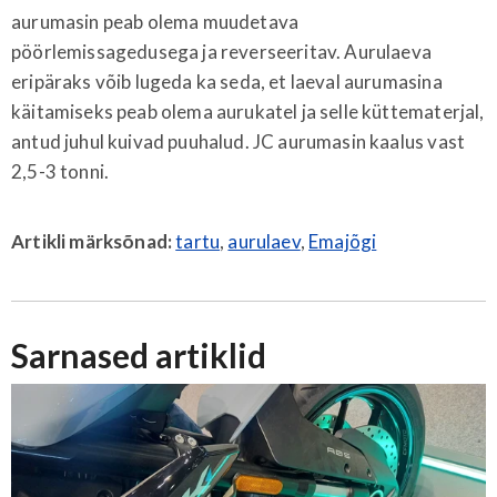
aurumasin peab olema muudetava
pöörlemissagedusega ja reverseeritav. Aurulaeva
eripäraks võib lugeda ka seda, et laeval aurumasina
käitamiseks peab olema aurukatel ja selle küttematerjal,
antud juhul kuivad puuhalud. JC aurumasin kaalus vast
2,5-3 tonni.
Artikli märksõnad:
tartu
,
aurulaev
,
Emajõgi
Sarnased artiklid