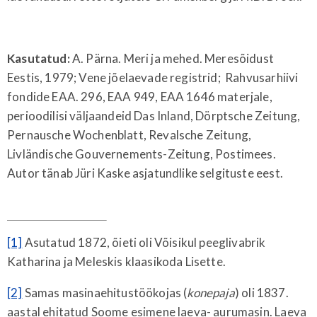
Kasutatud:
A. Pärna. Meri ja mehed. Meresõidust
Eestis, 1979; Vene jõelaevade registrid; Rahvusarhiivi
fondide EAA. 296, EAA 949, EAA 1646 materjale,
perioodilisi väljaandeid Das Inland, Dörptsche Zeitung,
Pernausche Wochenblatt, Revalsche Zeitung,
Livländische Gouvernements-Zeitung, Postimees.
Autor tänab Jüri Kaske asjatundlike selgituste eest.
[1]
Asutatud 1872, õieti oli Võisikul peeglivabrik
Katharina ja Meleskis klaasikoda Lisette.
[2]
Samas masinaehitustöökojas (
konepaja
) oli 1837.
aastal ehitatud Soome esimene laeva- aurumasin. Laeva