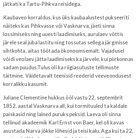
jätkati ka Tartu-Pihkva reisidega.
Kaubaveo korraldus, kus üks kaubaalustest pukseeriti
näiteks kas Pihkvasse või Vasknarva, jäeti sinna
lossimiseks ning uuesti laadimiseks, aurulaev võttis
järele seal juba lastitu ning tossutas sellega järgmisse
sihtkohta, aitas töötada ökonoomsemalt. Vajadusel
võidi veolaev jätta laadimiseks ka järvele, kui piirkonnas
sadam puudus.Tulus oli ka riigiasutuste tellimuste
täitmine. Väidetavalt teenisid reederid veeveondusest
korralikku kasumit.
Juliane Clementine hukkus ööl vastu 22. septembrit
1852. aastal Vasknarva all, kui tormituuled ta kaldale
paiskasid ning lained puruks peksid. Laeva oli sinna
tellinud akadeemik Karl Ernst von Baer, kel oli kavas
asustada Narva jõkke lõhesid ja teisi kalu. Aga kui ta 22.