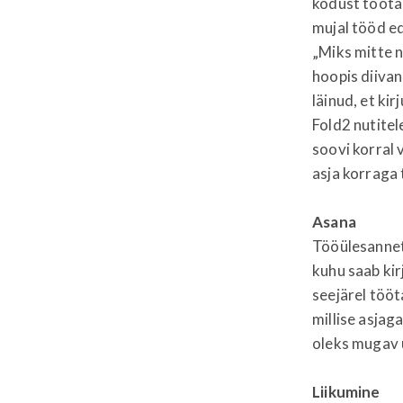
kodust töötad
mujal tööd e
„Miks mitte n
hoopis diivan
läinud, et ki
Fold2 nutitel
soovi korral 
asja korraga 
Asana
Tööülesannet
kuhu saab kir
seejärel tööt
millise asjaga
oleks mugav 
Liikumine