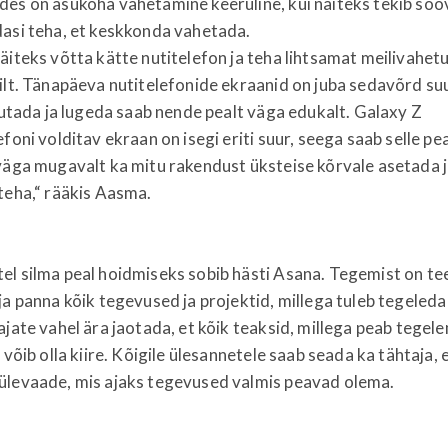
es on asukoha vahetamine keeruline, kui näiteks tekib soov
dasi teha, et keskkonda vahetada.
äiteks võtta kätte nutitelefon ja teha lihtsamat meilivahet
ilt. Tänapäeva nutitelefonide ekraanid on juba sedavõrd su
rjutada ja lugeda saab nende pealt väga edukalt. Galaxy Z
efoni volditav ekraan on isegi eriti suur, seega saab selle pea
väga mugavalt ka mitu rakendust üksteise kõrvale asetada j
teha,“ rääkis Aasma.
el silma peal hoidmiseks sobib hästi Asana. Tegemist on t
ja panna kõik tegevused ja projektid, millega tuleb tegeled
ajate vahel ära jaotada, et kõik teaksid, millega peab tegele
 võib olla kiire. Kõigile ülesannetele saab seada ka tähtaja, 
ülevaade, mis ajaks tegevused valmis peavad olema.