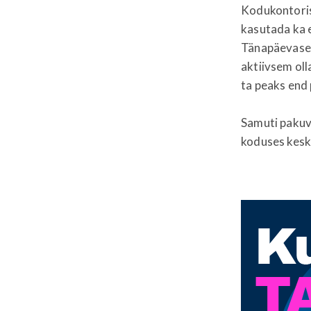
Kodukontoris 
kasutada ka e
Tänapäevased
aktiivsem oll
ta peaks end 
Samuti pakuv
koduses kesk