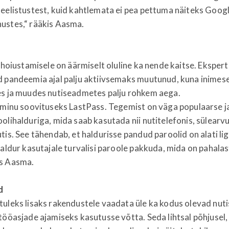
eelistustest, kuid kahtlemata ei pea pettuma näiteks Googl
ustes,“ rääkis Aasma.
e hoiustamisele on äärmiselt oluline ka nende kaitse. Eksper
d pandeemia ajal palju aktiivsemaks muutunud, kuna inime
es ja muudes nutiseadmetes palju rohkem aega.
n minu soovituseks LastPass. Tegemist on väga populaarse j
olihalduriga, mida saab kasutada nii nutitelefonis, sülearvu
tis. See tähendab, et haldurisse pandud paroolid on alati li
haldur kasutajale turvalisi paroole pakkuda, mida on pahala
s Aasma.
d
tuleks lisaks rakendustele vaadata üle ka kodus olevad nu
tööasjade ajamiseks kasutusse võtta. Seda lihtsal põhjusel,