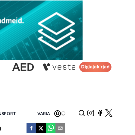
NSPORT
VARIA
a