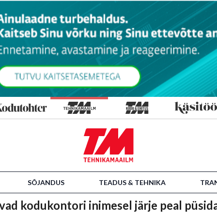
SÕJANDUS
TEADUS & TEHNIKA
TRA
avad kodukontori inimesel järje peal püsid