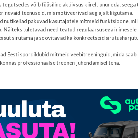
tegutsedes võib füüsiline aktiivsus kiirelt ununeda, seega
rinevaid teenuseid, mis motiveerivad aeg ajalt liigutama.
 nutikellad pakuvad kasutajatele mitmeid funktsioone, mil
a. Näiteks tuletavad need teatud regulaarsusega inimesele 
pisut sirutama ja soovitavad ka konkreetseid sirutusharjutu
ad Eesti spordiklubid mitmeid veebitreeninguid, mida saab
konnas professionaalse treeneri juhendamisel teha.