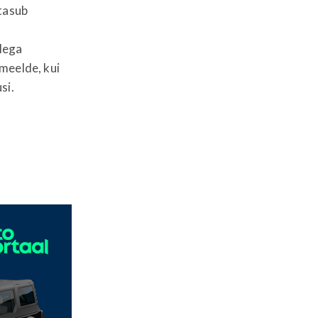
 tasub
lega
meelde, kui
si.