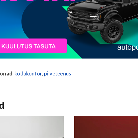
sõnad:
kodukontor
,
pilveteenus
id