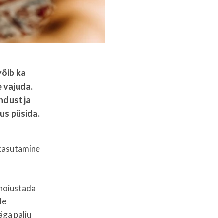
võib ka
 vajuda.
ndust ja
us püsida.
 kasutamine
 hoiustada
le
äga palju