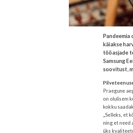
Pandeemia o
käiakse harv
tööasjade t
Samsung Eest
soovitust, m
Pilveteenus
Praegune aeg
on olulisem k
kokku saadaks
„Selleks, et 
ning et need 
üks kvaliteet