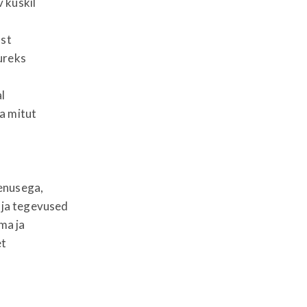
 kuskil
ust
ureks
l
a mitut
eenusega,
a ja tegevused
ma ja
et