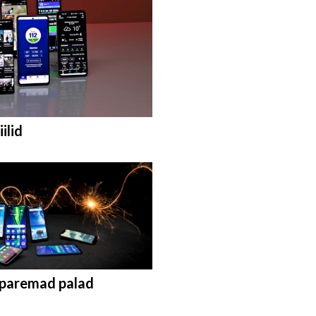
ilid
paremad palad