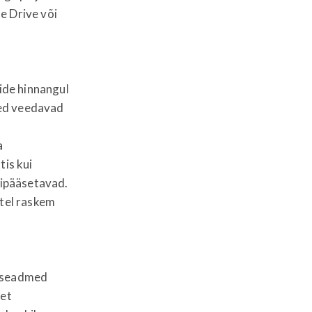
e Drive või
tide hinnangul
sed veedavad
a
tis kui
gipääsetavad.
stel raskem
tiseadmed
 et