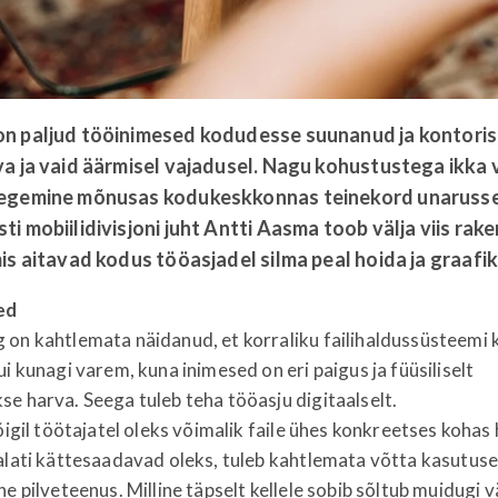
n paljud tööinimesed kodudesse suunanud ja kontoris
a ja vaid äärmisel vajadusel. Nagu kohustustega ikka 
egemine mõnusas kodukeskkonnas teinekord unarusse
i mobiilidivisjoni juht Antti Aasma toob välja viis rake
is aitavad kodus tööasjadel silma peal hoida ja graafik
ed
 on kahtlemata näidanud, et korraliku failihaldussüsteemi
ui kunagi varem, kuna inimesed on eri paigus ja füüsiliselt
e harva. Seega tuleb teha tööasju digitaalselt.
kõigil töötajatel oleks võimalik faile ühes konkreetses kohas
alati kättesaadavad oleks, tuleb kahtlemata võtta kasutuse
ne pilveteenus. Milline täpselt kellele sobib sõltub muidugi v