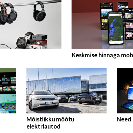
Keskmise hinnaga mobi
Mõistlikku mõõtu
Need 
elektriautod