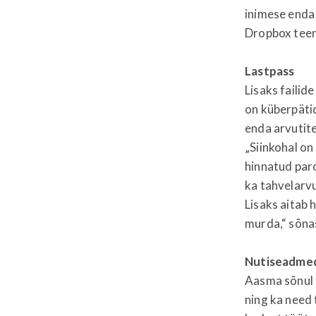
inimese enda 
Dropbox teen
Lastpass
Lisaks failid
on küberpäti
enda arvutit
„Siinkohal o
hinnatud paro
ka tahvelarvu
Lisaks aitab 
murda,“ sõna
Nutiseadme
Aasma sõnul 
ning ka need 